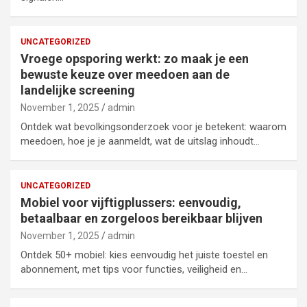
UNCATEGORIZED
Vroege opsporing werkt: zo maak je een
bewuste keuze over meedoen aan de
landelijke screening
November 1, 2025
admin
Ontdek wat bevolkingsonderzoek voor je betekent: waarom
meedoen, hoe je je aanmeldt, wat de uitslag inhoudt…
UNCATEGORIZED
Mobiel voor vijftigplussers: eenvoudig,
betaalbaar en zorgeloos bereikbaar blijven
November 1, 2025
admin
Ontdek 50+ mobiel: kies eenvoudig het juiste toestel en
abonnement, met tips voor functies, veiligheid en…