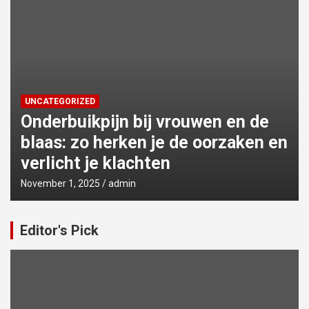
UNCATEGORIZED
Blaasontsteking verlichten met
omas beproefde huismiddeltjes
en slimme gewoonten
November 1, 2025
admin
Editor's Pick