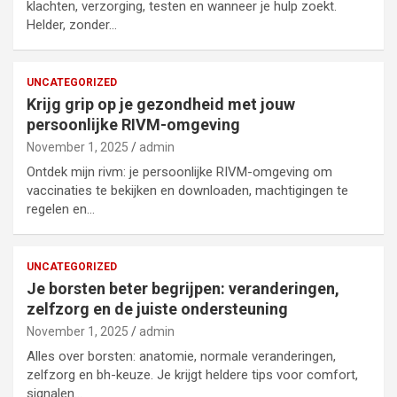
klachten, verzorging, testen en wanneer je hulp zoekt.
Helder, zonder…
UNCATEGORIZED
Krijg grip op je gezondheid met jouw
persoonlijke RIVM-omgeving
November 1, 2025
admin
Ontdek mijn rivm: je persoonlijke RIVM-omgeving om
vaccinaties te bekijken en downloaden, machtigingen te
regelen en…
UNCATEGORIZED
Je borsten beter begrijpen: veranderingen,
zelfzorg en de juiste ondersteuning
November 1, 2025
admin
Alles over borsten: anatomie, normale veranderingen,
zelfzorg en bh-keuze. Je krijgt heldere tips voor comfort,
signalen…