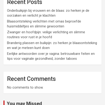
Recent Posts
Onderbuikpijn bij vrouwen en de blaas: zo herken je de
oorzaken en verlicht je klachten
Blaasontsteking verlichten met omas beproefde
huismiddeltjes en slimme gewoonten
Zwanger en hoofdpijn: veilige verlichting en slimme
routines voor rust in je hoofd
Branderig plassen en buikpijn: zo herken je blaasontsteking
en wat je meteen kunt doen
Eerlijke antwoorden over je vagina: betrouwbare feiten en
tips voor vaginale gezondheid, zonder taboes
Recent Comments
No comments to show.
You may Missed