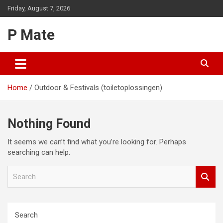
Skip
Friday, August 7, 2026
to
content
P Mate
Home
Outdoor & Festivals (toiletoplossingen)
Nothing Found
It seems we can’t find what you’re looking for. Perhaps
searching can help.
S
e
a
r
c
Search