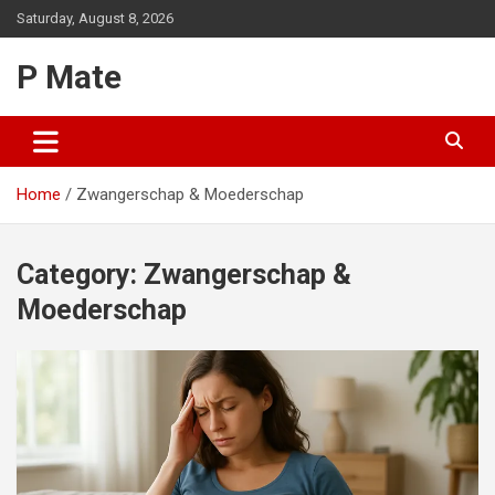
Skip
Saturday, August 8, 2026
to
content
P Mate
Home
Zwangerschap & Moederschap
Category:
Zwangerschap &
Moederschap