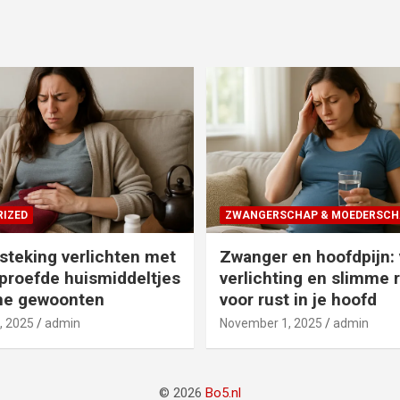
IZED
ZWANGERSCHAP & MOEDERSCH
steking verlichten met
Zwanger en hoofdpijn: 
roefde huismiddeltjes
verlichting en slimme 
me gewoonten
voor rust in je hoofd
, 2025
admin
November 1, 2025
admin
© 2026
Bo5.nl