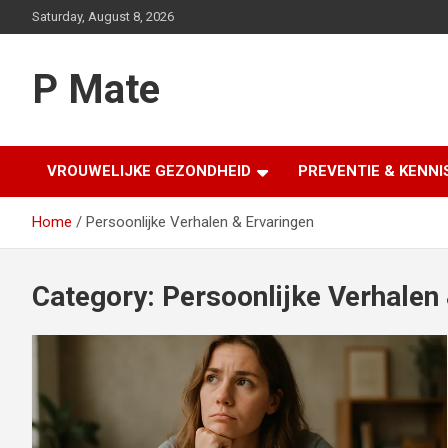
Skip
Saturday, August 8, 2026
to
content
P Mate
VROUWELIJKE GEZONDHEID
PREVENTIE & KENNI
Home
Persoonlijke Verhalen & Ervaringen
Category:
Persoonlijke Verhalen