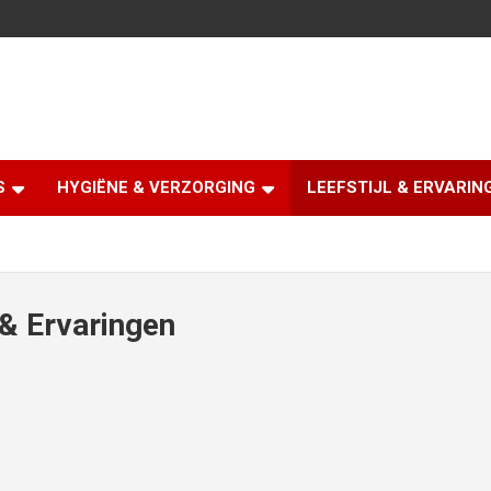
S
HYGIËNE & VERZORGING
LEEFSTIJL & ERVARIN
 & Ervaringen