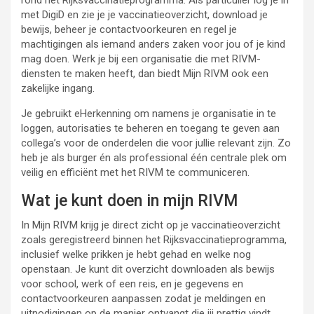
rond het Rijksvaccinatieprogramma. Als particulier log je in
met DigiD en zie je je vaccinatieoverzicht, download je
bewijs, beheer je contactvoorkeuren en regel je
machtigingen als iemand anders zaken voor jou of je kind
mag doen. Werk je bij een organisatie die met RIVM-
diensten te maken heeft, dan biedt Mijn RIVM ook een
zakelijke ingang.
Je gebruikt eHerkenning om namens je organisatie in te
loggen, autorisaties te beheren en toegang te geven aan
collega’s voor de onderdelen die voor jullie relevant zijn. Zo
heb je als burger én als professional één centrale plek om
veilig en efficiënt met het RIVM te communiceren.
Wat je kunt doen in mijn RIVM
In Mijn RIVM krijg je direct zicht op je vaccinatieoverzicht
zoals geregistreerd binnen het Rijksvaccinatieprogramma,
inclusief welke prikken je hebt gehad en welke nog
openstaan. Je kunt dit overzicht downloaden als bewijs
voor school, werk of een reis, en je gegevens en
contactvoorkeuren aanpassen zodat je meldingen en
uitnodigingen op de manier ontvangt die jij prettig vindt.