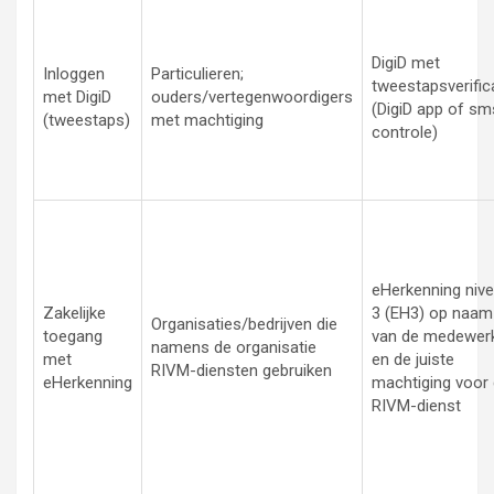
DigiD met
Inloggen
Particulieren;
tweestapsverific
met DigiD
ouders/vertegenwoordigers
(DigiD app of sm
(tweestaps)
met machtiging
controle)
eHerkenning niv
Zakelijke
3 (EH3) op naam
Organisaties/bedrijven die
toegang
van de medewer
namens de organisatie
met
en de juiste
RIVM-diensten gebruiken
eHerkenning
machtiging voor
RIVM-dienst