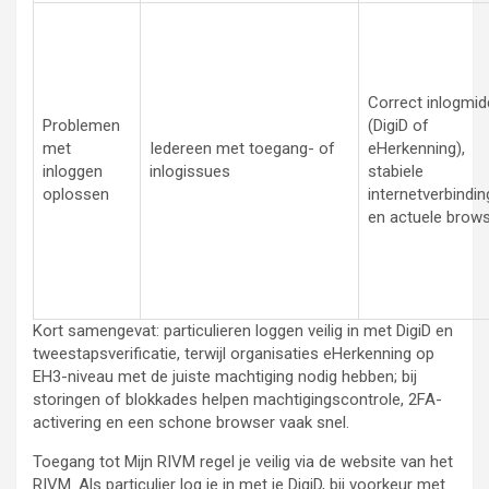
Correct inlogmid
Problemen
(DigiD of
met
Iedereen met toegang- of
eHerkenning),
inloggen
inlogissues
stabiele
oplossen
internetverbindin
en actuele brow
Kort samengevat: particulieren loggen veilig in met DigiD en
tweestapsverificatie, terwijl organisaties eHerkenning op
EH3-niveau met de juiste machtiging nodig hebben; bij
storingen of blokkades helpen machtigingscontrole, 2FA-
activering en een schone browser vaak snel.
Toegang tot Mijn RIVM regel je veilig via de website van het
RIVM. Als particulier log je in met je DigiD, bij voorkeur met