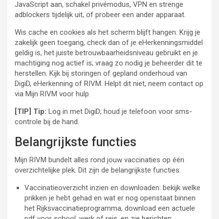
JavaScript aan, schakel privémodus, VPN en strenge
adblockers tijdelijk uit, of probeer een ander apparaat.
Wis cache en cookies als het scherm blijft hangen. Krijg je
zakelijk geen toegang, check dan of je eHerkenningsmiddel
geldig is, het juiste betrouwbaarheidsniveau gebruikt en je
machtiging nog actief is; vraag zo nodig je beheerder dit te
herstellen. Kijk bij storingen of gepland onderhoud van
DigiD, eHerkenning of RIVM. Helpt dit niet, neem contact op
via Mijn RIVM voor hulp.
[TIP] Tip:
Log in met DigiD; houd je telefoon voor sms-
controle bij de hand.
Belangrijkste functies
Mijn RIVM bundelt alles rond jouw vaccinaties op één
overzichtelijke plek. Dit zijn de belangrijkste functies.
Vaccinatieoverzicht inzien en downloaden: bekijk welke
prikken je hebt gehad en wat er nog openstaat binnen
het Rijksvaccinatieprogramma, download een actuele
pdf voor school, werk of reis, en zie berichten,