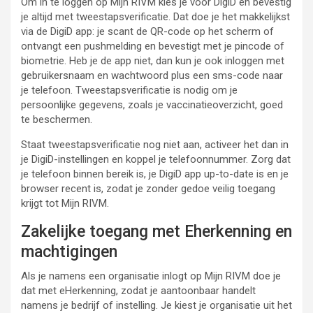
Om in te loggen op Mijn RIVM kies je voor DigiD en bevestig
je altijd met tweestapsverificatie. Dat doe je het makkelijkst
via de DigiD app: je scant de QR-code op het scherm of
ontvangt een pushmelding en bevestigt met je pincode of
biometrie. Heb je de app niet, dan kun je ook inloggen met
gebruikersnaam en wachtwoord plus een sms-code naar
je telefoon. Tweestapsverificatie is nodig om je
persoonlijke gegevens, zoals je vaccinatieoverzicht, goed
te beschermen.
Staat tweestapsverificatie nog niet aan, activeer het dan in
je DigiD-instellingen en koppel je telefoonnummer. Zorg dat
je telefoon binnen bereik is, je DigiD app up-to-date is en je
browser recent is, zodat je zonder gedoe veilig toegang
krijgt tot Mijn RIVM.
Zakelijke toegang met Eherkenning en
machtigingen
Als je namens een organisatie inlogt op Mijn RIVM doe je
dat met eHerkenning, zodat je aantoonbaar handelt
namens je bedrijf of instelling. Je kiest je organisatie uit het