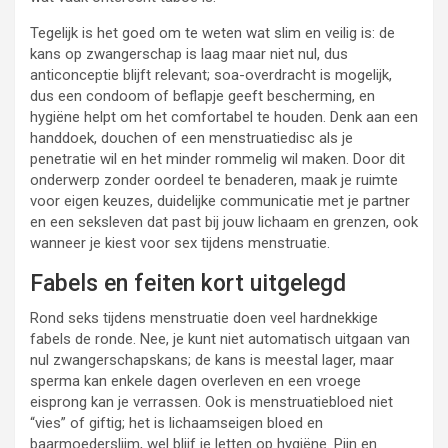
Tegelijk is het goed om te weten wat slim en veilig is: de
kans op zwangerschap is laag maar niet nul, dus
anticonceptie blijft relevant; soa-overdracht is mogelijk,
dus een condoom of beflapje geeft bescherming, en
hygiëne helpt om het comfortabel te houden. Denk aan een
handdoek, douchen of een menstruatiedisc als je
penetratie wil en het minder rommelig wil maken. Door dit
onderwerp zonder oordeel te benaderen, maak je ruimte
voor eigen keuzes, duidelijke communicatie met je partner
en een seksleven dat past bij jouw lichaam en grenzen, ook
wanneer je kiest voor sex tijdens menstruatie.
Fabels en feiten kort uitgelegd
Rond seks tijdens menstruatie doen veel hardnekkige
fabels de ronde. Nee, je kunt niet automatisch uitgaan van
nul zwangerschapskans; de kans is meestal lager, maar
sperma kan enkele dagen overleven en een vroege
eisprong kan je verrassen. Ook is menstruatiebloed niet
“vies” of giftig; het is lichaamseigen bloed en
baarmoederslijm, wel blijf je letten op hygiëne. Pijn en