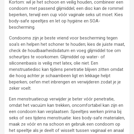
Kortom: wil je het schoon en veilig houden, combineer een
condoom met passend glijmiddel; een disc kan de rommel
beperken, terwijl een cup vóór vaginale seks uit moet. Kies
body-safe speeltjes en let op hygiëne en SOA-
bescherming.
Condooms zijn je beste vriend voor bescherming tegen
soa’s en helpen het schoner te houden; kies de juiste maat,
check de houdbaarheidsdatum en voeg glijmiddel toe om
scheurtjes te voorkomen. Glijmiddel op water- of
siliconenbasis is veilig met latex, olie niet. Een
menstruatiedisc kan tijdens penetratie blijven zitten omdat
die hoog achter je schaambeen ligt en lekkage helpt
beperken; oefen met inbrengen en verwijderen zodat je je
zeker voelt.
Een menstruatiecup verwijder je beter vóór penetratie,
omdat het vacuüm kan trekken, oncomfortabel kan zijn en
een condoom kan verplaatsen. Speeltjes werken prima bij
seks of sex tijdens menstruatie: kies body-safe materialen,
maak ze vóór en na schoon en gebruik een condoom op
het speeltje als je deelt of wisselt tussen vaginaal en anaal