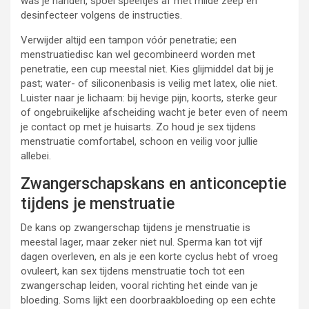
was je handen, spoel speeltjes af met milde zeep en
desinfecteer volgens de instructies.
Verwijder altijd een tampon vóór penetratie; een
menstruatiedisc kan wel gecombineerd worden met
penetratie, een cup meestal niet. Kies glijmiddel dat bij je
past; water- of siliconenbasis is veilig met latex, olie niet.
Luister naar je lichaam: bij hevige pijn, koorts, sterke geur
of ongebruikelijke afscheiding wacht je beter even of neem
je contact op met je huisarts. Zo houd je sex tijdens
menstruatie comfortabel, schoon en veilig voor jullie
allebei.
Zwangerschapskans en anticonceptie
tijdens je menstruatie
De kans op zwangerschap tijdens je menstruatie is
meestal lager, maar zeker niet nul. Sperma kan tot vijf
dagen overleven, en als je een korte cyclus hebt of vroeg
ovuleert, kan sex tijdens menstruatie toch tot een
zwangerschap leiden, vooral richting het einde van je
bloeding. Soms lijkt een doorbraakbloeding op een echte