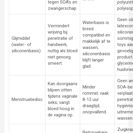
tegen SOA’s en
polyure
zwangerschap.
polyiso
Geen ol
Waterbasis is
Vermindert
latexco
breed
wrijving bij
silicone
compatibel en
Glijmiddel
penetratie of
sommige
makkelijk af te
(water- of
handwerk;
toys aan
wassen;
siliconenbasis)
nuttig als bloed
gevoeli
siliconenbasis
niet genoeg
product
blijft langer
smeert.
glyceri
glad.
huidvrie
Geen an
Kan doorgaans
Minder
SOA-bes
blijven zitten
rommel; vaak
verplaat
tijdens vaginale
Menstruatiedisc
8-12 uur
penetrat
seks; vangt
draagtijd;
hygiënis
bloed hoog in
onopvallend.
uitneme
de vagina op.
wassen
Zuigkra
Betrouwbare