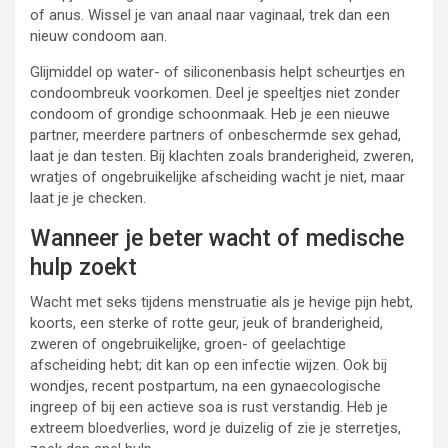
of anus. Wissel je van anaal naar vaginaal, trek dan een
nieuw condoom aan.
Glijmiddel op water- of siliconenbasis helpt scheurtjes en
condoombreuk voorkomen. Deel je speeltjes niet zonder
condoom of grondige schoonmaak. Heb je een nieuwe
partner, meerdere partners of onbeschermde sex gehad,
laat je dan testen. Bij klachten zoals branderigheid, zweren,
wratjes of ongebruikelijke afscheiding wacht je niet, maar
laat je je checken.
Wanneer je beter wacht of medische
hulp zoekt
Wacht met seks tijdens menstruatie als je hevige pijn hebt,
koorts, een sterke of rotte geur, jeuk of branderigheid,
zweren of ongebruikelijke, groen- of geelachtige
afscheiding hebt; dit kan op een infectie wijzen. Ook bij
wondjes, recent postpartum, na een gynaecologische
ingreep of bij een actieve soa is rust verstandig. Heb je
extreem bloedverlies, word je duizelig of zie je sterretjes,