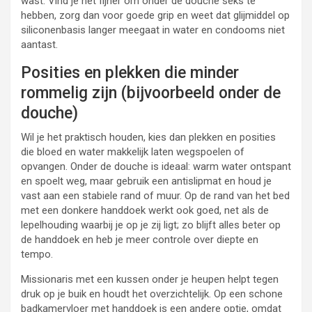
wast. Vind je het fijner om onder de douche seks te
hebben, zorg dan voor goede grip en weet dat glijmiddel op
siliconenbasis langer meegaat in water en condooms niet
aantast.
Posities en plekken die minder
rommelig zijn (bijvoorbeeld onder de
douche)
Wil je het praktisch houden, kies dan plekken en posities
die bloed en water makkelijk laten wegspoelen of
opvangen. Onder de douche is ideaal: warm water ontspant
en spoelt weg, maar gebruik een antislipmat en houd je
vast aan een stabiele rand of muur. Op de rand van het bed
met een donkere handdoek werkt ook goed, net als de
lepelhouding waarbij je op je zij ligt; zo blijft alles beter op
de handdoek en heb je meer controle over diepte en
tempo.
Missionaris met een kussen onder je heupen helpt tegen
druk op je buik en houdt het overzichtelijk. Op een schone
badkamervloer met handdoek is een andere optie, omdat