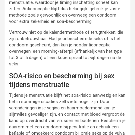
menstruatie, waardoor je timing inschatting scheef kan
zitten. Anticonceptie blijft dus belangrijk: gebruik je vaste
methode zoals gewoonlijk en overweeg een condoom
voor extra zekerheid én soa-bescherming.
Vertrouw niet op de kalendermethode of terugtrekken; die
zijn onbetrouwbaar. Had je onbeschermde seks of is het
condoom gescheurd, dan kun je noodanticonceptie
overwegen: een morning-afterpil (afhankelijk van het type
tot 3 of 5 dagen) of een koperspiraal tot vijf dagen na de
seks.
SOA-risico en bescherming bij sex
tijdens menstruatie
Tijdens je menstruatie blijft het soa-risico aanwezig en kan
het in sommige situaties zelfs iets hoger zijn. Door
veranderingen in je vagina en baarmoedermond kan je
slijmvlies gevoeliger zijn, en contact met bloed vergroot de
kans op overdracht van virussen en bacteriën. Bescherm je
daarom met een condoom bij penetratie en gebruik een
beflapje of omgekeerd condoom bij orale seks op de vulva