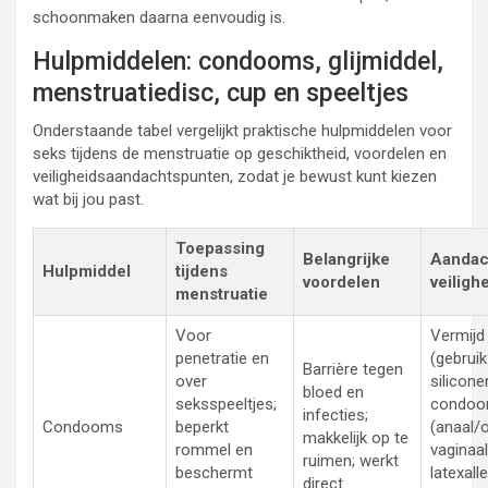
schoonmaken daarna eenvoudig is.
Hulpmiddelen: condooms, glijmiddel,
menstruatiedisc, cup en speeltjes
Onderstaande tabel vergelijkt praktische hulpmiddelen voor
seks tijdens de menstruatie op geschiktheid, voordelen en
veiligheidsaandachtspunten, zodat je bewust kunt kiezen
wat bij jou past.
Toepassing
Belangrijke
Aandac
Hulpmiddel
tijdens
voordelen
veiligh
menstruatie
Voor
Vermijd 
penetratie en
(gebruik
Barrière tegen
over
silicone
bloed en
seksspeeltjes;
condoom
infecties;
Condooms
beperkt
(anaal/o
makkelijk op te
rommel en
vaginaal)
ruimen; werkt
beschermt
latexall
direct.