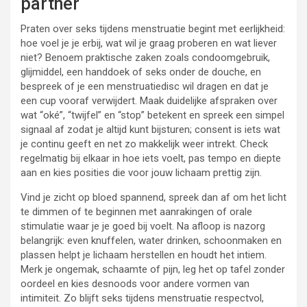
partner
Praten over seks tijdens menstruatie begint met eerlijkheid:
hoe voel je je erbij, wat wil je graag proberen en wat liever
niet? Benoem praktische zaken zoals condoomgebruik,
glijmiddel, een handdoek of seks onder de douche, en
bespreek of je een menstruatiedisc wil dragen en dat je
een cup vooraf verwijdert. Maak duidelijke afspraken over
wat “oké”, “twijfel” en “stop” betekent en spreek een simpel
signaal af zodat je altijd kunt bijsturen; consent is iets wat
je continu geeft en net zo makkelijk weer intrekt. Check
regelmatig bij elkaar in hoe iets voelt, pas tempo en diepte
aan en kies posities die voor jouw lichaam prettig zijn.
Vind je zicht op bloed spannend, spreek dan af om het licht
te dimmen of te beginnen met aanrakingen of orale
stimulatie waar je je goed bij voelt. Na afloop is nazorg
belangrijk: even knuffelen, water drinken, schoonmaken en
plassen helpt je lichaam herstellen en houdt het intiem.
Merk je ongemak, schaamte of pijn, leg het op tafel zonder
oordeel en kies desnoods voor andere vormen van
intimiteit. Zo blijft seks tijdens menstruatie respectvol,