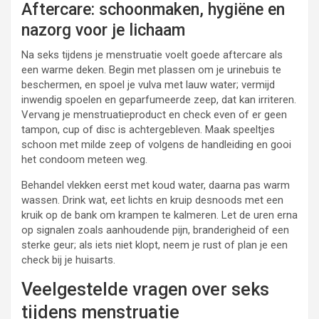
Aftercare: schoonmaken, hygiëne en
nazorg voor je lichaam
Na seks tijdens je menstruatie voelt goede aftercare als
een warme deken. Begin met plassen om je urinebuis te
beschermen, en spoel je vulva met lauw water; vermijd
inwendig spoelen en geparfumeerde zeep, dat kan irriteren.
Vervang je menstruatieproduct en check even of er geen
tampon, cup of disc is achtergebleven. Maak speeltjes
schoon met milde zeep of volgens de handleiding en gooi
het condoom meteen weg.
Behandel vlekken eerst met koud water, daarna pas warm
wassen. Drink wat, eet lichts en kruip desnoods met een
kruik op de bank om krampen te kalmeren. Let de uren erna
op signalen zoals aanhoudende pijn, branderigheid of een
sterke geur; als iets niet klopt, neem je rust of plan je een
check bij je huisarts.
Veelgestelde vragen over seks
tijdens menstruatie