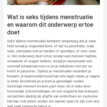
Wat is seks tijdens menstruatie
en waarom dit onderwerp ertoe
doet
Seks tijdens menstruatie betekent simpelweg dat je seks
hebt terwijl je ongesteld bent, of dat nu penetratie, orale
seks, stimulatie met je handen of speeltjes, of solo-seks
is. Het onderwerp doet ertoe omdat veel mensen twijfels,
schaamte of vragen hebben, terwijl je menstruatie een
normaal lichaamsproces is en je seksleven niet per se
hoeft te pauzeren. Tijdens je menstruatie verandert je
lichaam: je baarmoedermond kan iets lager staan, je vagina
is beter doorbloed en je kunt je gevoeliger voelen.
Sommige mensen ervaren juist meer zin in seks door
hormonale schommelingen, en een orgasme kan krampen
verzachten dankzij de afgifte van endorfines en oxytocine.
Het kan ook intiem voelen om samen open te zijn over iets
wat vaak onterecht taboe is.