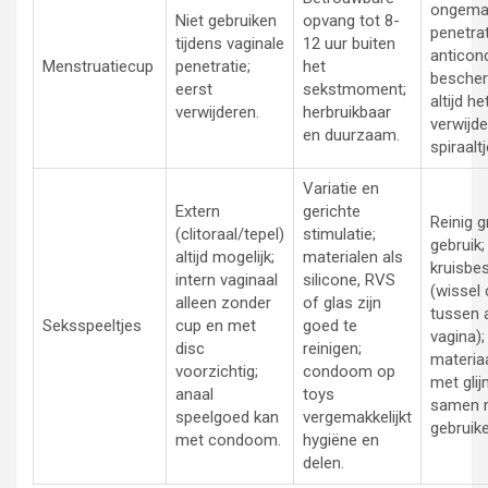
ongemak
Niet gebruiken
opvang tot 8-
penetrat
tijdens vaginale
12 uur buiten
anticon
Menstruatiecup
penetratie;
het
bescher
eerst
sekstmoment;
altijd h
verwijderen.
herbruikbaar
verwijde
en duurzaam.
spiraaltj
Variatie en
Extern
gerichte
Reinig 
(clitoraal/tepel)
stimulatie;
gebruik;
altijd mogelijk;
materialen als
kruisbe
intern vaginaal
silicone, RVS
(wisse
alleen zonder
of glas zijn
tussen 
Seksspeeltjes
cup en met
goed te
vagina)
disc
reinigen;
materiaa
voorzichtig;
condoom op
met glij
anaal
toys
samen 
speelgoed kan
vergemakkelijkt
gebruike
met condoom.
hygiëne en
delen.